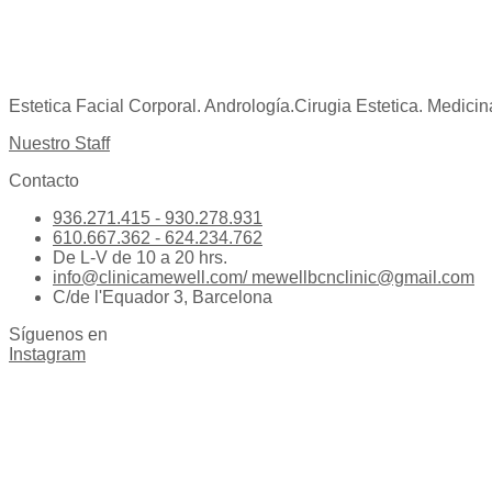
Estetica Facial Corporal. Andrología.Cirugia Estetica. Medicin
Nuestro Staff
Contacto
936.271.415 - 930.278.931
610.667.362 - 624.234.762
De L-V de 10 a 20 hrs.
info@clinicamewell.com/ mewellbcnclinic@gmail.com
C/de l'Equador 3, Barcelona
Síguenos en
Instagram