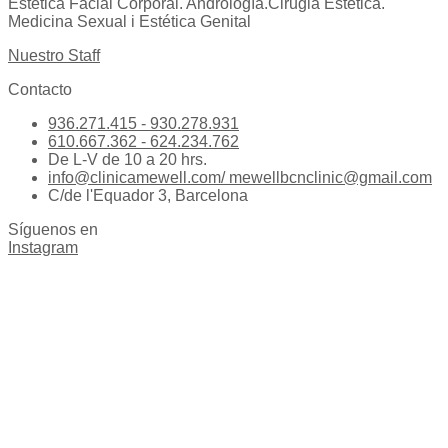
Estetica Facial Corporal. Andrología.Cirugia Estetica.
Medicina Sexual i Estética Genital
Nuestro Staff
Contacto
936.271.415 - 930.278.931
610.667.362 - 624.234.762
De L-V de 10 a 20 hrs.
info@clinicamewell.com/ mewellbcnclinic@gmail.com
C/de l'Equador 3, Barcelona
Síguenos en
Instagram