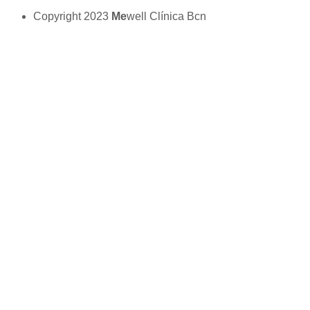
Copyright 2023
Me
well Clínica Bcn
Aviso legal
|
Cookies
|
Política de privacidad