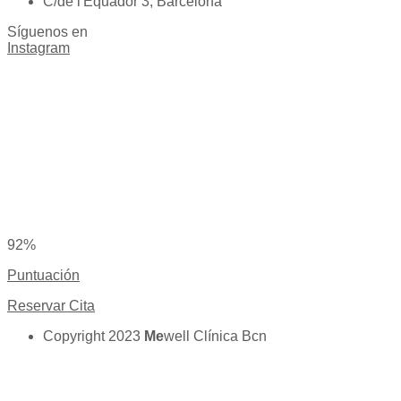
C/de l'Equador 3, Barcelona
Síguenos en
Instagram
92%
Puntuación
Reservar Cita
Copyright 2023
Me
well Clínica Bcn
Aviso legal
|
Cookies
|
Política de privacidad