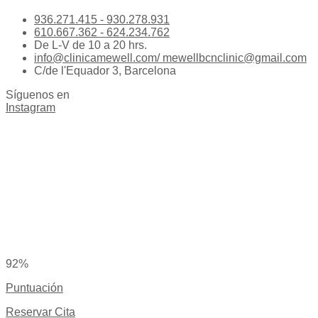
936.271.415 - 930.278.931
610.667.362 - 624.234.762
De L-V de 10 a 20 hrs.
info@clinicamewell.com/ mewellbcnclinic@gmail.com
C/de l'Equador 3, Barcelona
Síguenos en
Instagram
92%
Puntuación
Reservar Cita