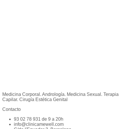
Aviso legal
|
Cookies
|
Política de privacidad
Medicina Corporal. Andrología. Medicina Sexual. Terapia
Capilar. Cirugía Estética Genital
Contacto
93 02 78 931 de 9 a 20h
info@clinicamewell.com